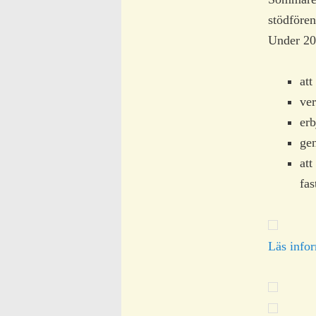
stödföre
Under 200
at
ver
erb
gen
at
fas
Läs info