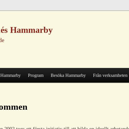
nnés Hammarby
de
Hammarby
Program
Besöka Hammarby
Från verksamheten
kommen
2002 togs ett första initiativ till att bilda en ideellt arbetand