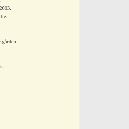
 2003.
fte:
r gården
ns