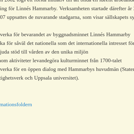
ning för Linnés Hammarby. Verksamheten startade därefter år
7 uppsattes de nuvarande stadgarna, som visar sällskapets sy
t verka för bevarandet av byggnadsminnet Linnés Hammarby
ka för såväl det nationella som det internationella intresset fö
juda stöd till vården av den unika miljön
om aktiviteter levandegöra kulturminnet från 1700-talet
t verka för en öppen dialog med Hammarbys huvudmän (State
tighetsverk och Uppsala universitet).
rmationsfoldern