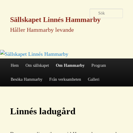
Sök
Sällskapet Linnés Hammarby
Håller Hammarby levande
Huvudmeny
Hem
Om sällskapet
Om Hammarby
Program
Hoppa
Besöka Hammarby
Från verksamheten
Galleri
till
Linnés ladugård
huvudinnehåll