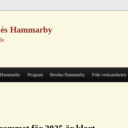
nnés Hammarby
de
Hammarby
Program
Besöka Hammarby
Från verksamheten