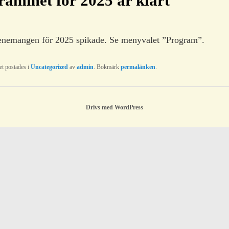
rammet för 2025 är klart
enemangen för 2025 spikade. Se menyvalet ”Program”.
et postades i
Uncategorized
av
admin
. Bokmärk
permalänken
.
Drivs med WordPress