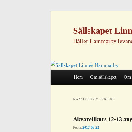
Sällskapet Li
Håller Hammarby levan
Huvudmeny
Hem
Om sällskapet
Om 
Hoppa
Hoppa
MÅNADSARKIV:
JUNI 2017
till
till
Akvarellkurs 12-13 aug
huvudinnehåll
sekundärt
Postat
2017-06-22