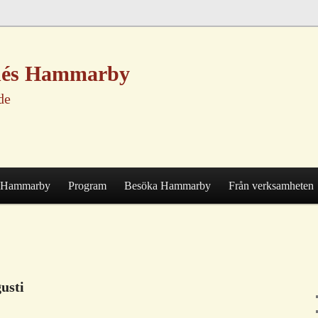
nnés Hammarby
de
Hammarby
Program
Besöka Hammarby
Från verksamheten
usti