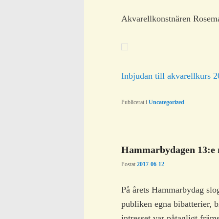
innehåll
Akvarellkonstnären Rosema
Inbjudan till akvarellkurs 
Publicerat i
Uncategorized
Hammarbydagen 13:e 
Postat
2017-06-12
På årets Hammarbydag slog v
publiken egna bibatterier, b
intresset var påtagligt frä