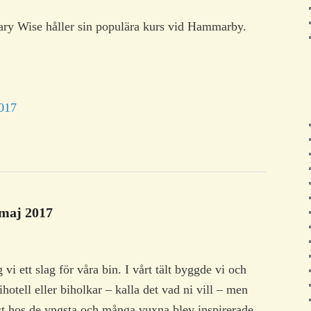
ry Wise håller sin populära kurs vid Hammarby.
2017
maj 2017
i ett slag för våra bin. I vårt tält byggde vi och
ihotell eller biholkar – kalla det vad ni vill – men
mst hos de yngsta och många vuxna blev inspirerade.