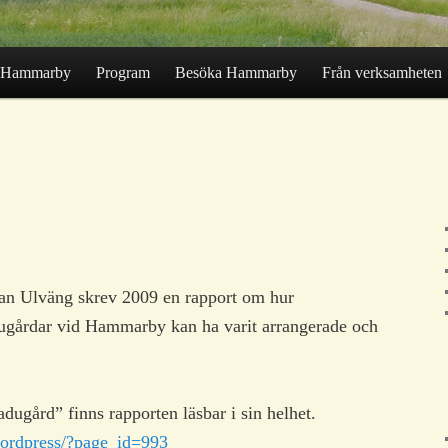
Hammarby
Program
Besöka Hammarby
Från verksamheten
an Ulväng skrev 2009 en rapport om hur
gårdar vid Hammarby kan ha varit arrangerade och
ugård” finns rapporten läsbar i sin helhet.
wordpress/?page_id=993