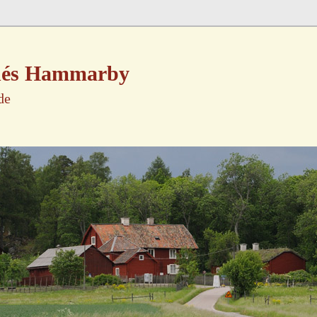
nnés Hammarby
de