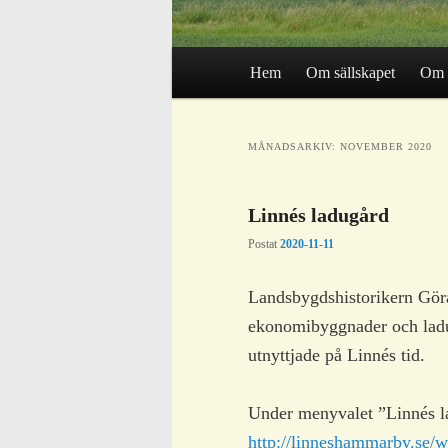
Huvudmeny
Hem
Om sällskapet
Om 
Hoppa
Hoppa
MÅNADSARKIV:
NOVEMBER 2020
till
till
Linnés ladugård
huvudinnehåll
sekundärt
Postat
2020-11-11
innehåll
Landsbygdshistorikern Gör
ekonomibyggnader och ladu
utnyttjade på Linnés tid.
Under menyvalet ”Linnés lad
http://linneshammarby.se/