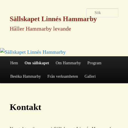
Sök
Sällskapet Linnés Hammarby
Håller Hammarby levande
Huvudmeny
Hem
Om sällskapet
Om Hammarby
Program
Hoppa
Besöka Hammarby
Från verksamheten
Galleri
till
Kontakt
huvudinnehåll