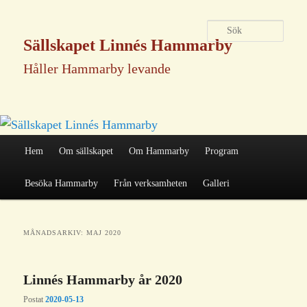
Sök
Sällskapet Linnés Hammarby
Håller Hammarby levande
Huvudmeny
Hem
Om sällskapet
Om Hammarby
Program
Hoppa
Hoppa
Besöka Hammarby
Från verksamheten
Galleri
till
till
MÅNADSARKIV:
MAJ 2020
huvudinnehåll
sekundärt
Linnés Hammarby år 2020
Postat
2020-05-13
innehåll