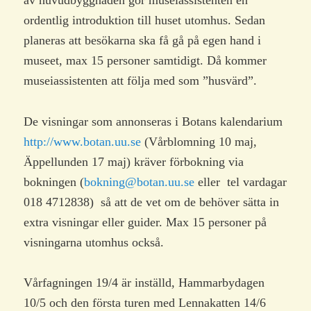
av huvudbyggnaden gör museiassistenten en
ordentlig introduktion till huset utomhus. Sedan
planeras att besökarna ska få gå på egen hand i
museet, max 15 personer samtidigt. Då kommer
museiassistenten att följa med som ”husvärd”.
De visningar som annonseras i Botans kalendarium
http://www.botan.uu.se
(Vårblomning 10 maj,
Äppellunden 17 maj) kräver förbokning via
bokningen (
bokning@botan.uu.se
eller tel vardagar
018 4712838) så att de vet om de behöver sätta in
extra visningar eller guider. Max 15 personer på
visningarna utomhus också.
Vårfagningen 19/4 är inställd, Hammarbydagen
10/5 och den första turen med Lennakatten 14/6